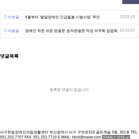
23.03.13
이전글
4월부터 ‘발달장애인 긴급돌봄 시범사업’ 추진
23.03.07
다음글
장애인 위한 쉬운 판결문·점자판결문 작성 의무화 입법화
댓글목록
등록된 댓글이 없습니다.
서구한빛장애인자립생활센터
부산광역시 서구 구덕로310 골든캐슬 3층, 301호
TEL:
051.253.7707
FAX: 051.253.7710
E-MAIL: hbcil@naver.com