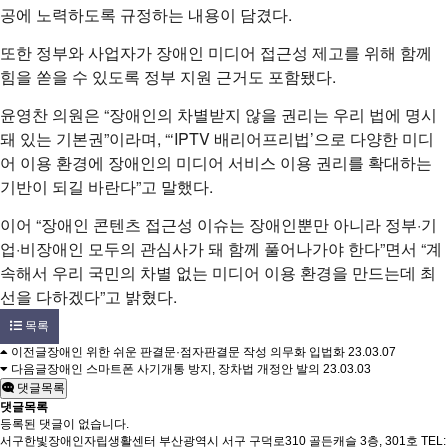
공에 노력하도록 규정하는 내용이 담겼다.
또한 정부와 사업자가 장애인 미디어 접근성 제고를 위해 함께
힘을 쏟을 수 있도록 정부 지원 근거도 포함됐다.
윤영찬 의원은 “장애인의 차별받지 않을 권리는 우리 법에 명시
돼 있는 기본권”이라며, “‘IPTV 배리어프리법’으로 다양한 미디
어 이용 환경에 장애인의 미디어 서비스 이용 권리를 확대하는
기반이 되길 바란다”고 말했다.
이어 “장애인 콘텐츠 접근성 이슈는 장애인뿐만 아니라 정부·기
업·비장애인 모두의 관심사가 돼 함께 풀어나가야 한다”면서 “계
속해서 우리 국민의 차별 없는 미디어 이용 환경을 만드는데 최
선을 다하겠다”고 밝혔다.
목록
이전글
장애인 위한 쉬운 판결문·점자판결문 작성 의무화 입법화
23.03.07
다음글
장애인 스마트폰 사기개통 방지, 장차법 개정안 발의
23.03.03
댓글목록
댓글목록
등록된 댓글이 없습니다.
서구한빛장애인자립생활센터
부산광역시 서구 구덕로310 골든캐슬 3층, 301호
TEL: